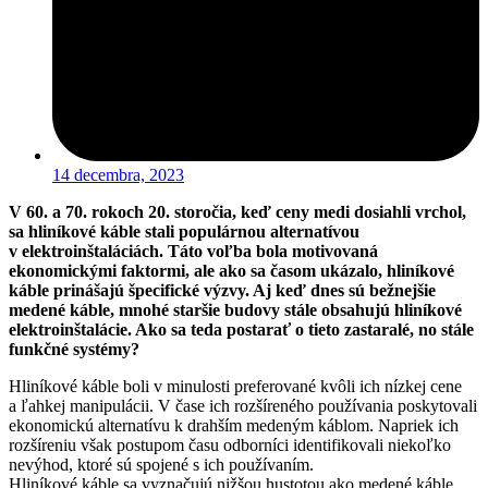
14 decembra, 2023
V 60. a 70. rokoch 20. storočia, keď ceny medi dosiahli vrchol,
sa hliníkové káble stali populárnou alternatívou
v elektroinštaláciách. Táto voľba bola motivovaná
ekonomickými faktormi, ale ako sa časom ukázalo, hliníkové
káble prinášajú špecifické výzvy. Aj keď dnes sú bežnejšie
medené káble, mnohé staršie budovy stále obsahujú hliníkové
elektroinštalácie. Ako sa teda postarať o tieto zastaralé, no stále
funkčné systémy?
Hliníkové káble boli v minulosti preferované kvôli ich nízkej cene
a ľahkej manipulácii. V čase ich rozšíreného používania poskytovali
ekonomickú alternatívu k drahším medeným káblom. Napriek ich
rozšíreniu však postupom času odborníci identifikovali niekoľko
nevýhod, ktoré sú spojené s ich používaním.
Hliníkové káble sa vyznačujú nižšou hustotou ako medené káble,