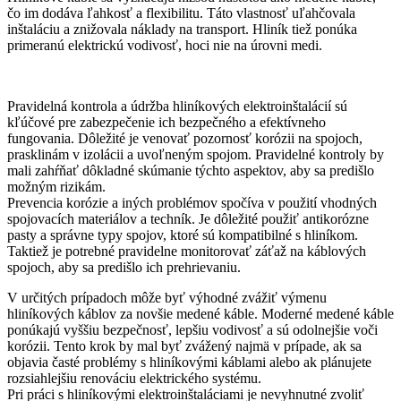
čo im dodáva ľahkosť a flexibilitu. Táto vlastnosť uľahčovala
inštaláciu a znižovala náklady na transport. Hliník tiež ponúka
primeranú elektrickú vodivosť, hoci nie na úrovni medi.
Pravidelná kontrola a údržba hliníkových elektroinštalácií sú
kľúčové pre zabezpečenie ich bezpečného a efektívneho
fungovania. Dôležité je venovať pozornosť korózii na spojoch,
prasklinám v izolácii a uvoľneným spojom. Pravidelné kontroly by
mali zahŕňať dôkladné skúmanie týchto aspektov, aby sa predišlo
možným rizikám.
Prevencia korózie a iných problémov spočíva v použití vhodných
spojovacích materiálov a techník. Je dôležité použiť antikorózne
pasty a správne typy spojov, ktoré sú kompatibilné s hliníkom.
Taktiež je potrebné pravidelne monitorovať záťaž na káblových
spojoch, aby sa predišlo ich prehrievaniu.
V určitých prípadoch môže byť výhodné zvážiť výmenu
hliníkových káblov za novšie medené káble. Moderné medené káble
ponúkajú vyššiu bezpečnosť, lepšiu vodivosť a sú odolnejšie voči
korózii. Tento krok by mal byť zvážený najmä v prípade, ak sa
objavia časté problémy s hliníkovými káblami alebo ak plánujete
rozsiahlejšiu renováciu elektrického systému.
Pri práci s hliníkovými elektroinštaláciami je nevyhnutné zvoliť