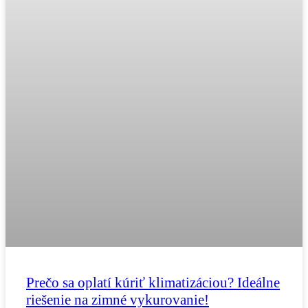
Prečo sa oplatí kúriť klimatizáciou? Ideálne
riešenie na zimné vykurovanie!