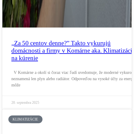
„Za 50 centov denne?” Takto vykurujú
domácnosti a firmy v Komárne aka. Klimatizáci
na kúrenie
V Komárne a okolí si čoraz viac ľudí uvedomuje, že moderné vykurov
neznamená len plyn alebo radiátor. Odpoveďou na vysoké účty za energ
môže
20. septembra 2025
KLIMATIZÁCIE