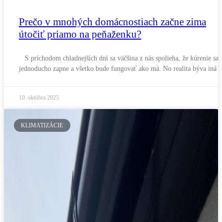
Prečo v mnohých domácnostiach začne zima
útočiť priamo na peňaženku?
S príchodom chladnejších dní sa väčšina z nás spolieha, že kúrenie sa
jednoducho zapne a všetko bude fungovať ako má. No realita býva iná
10. októbra 2025
KLIMATIZÁCIE