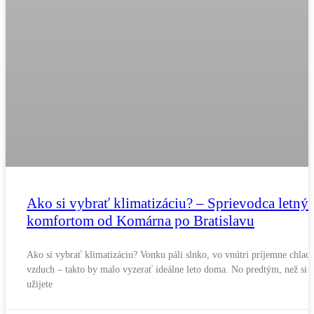
Ako si vybrať klimatizáciu? – Sprievodca letný
komfortom od Komárna po Bratislavu
Ako si vybrať klimatizáciu? Vonku páli slnko, vo vnútri príjemne chlad
vzduch – takto by malo vyzerať ideálne leto doma. No predtým, než si
užijete